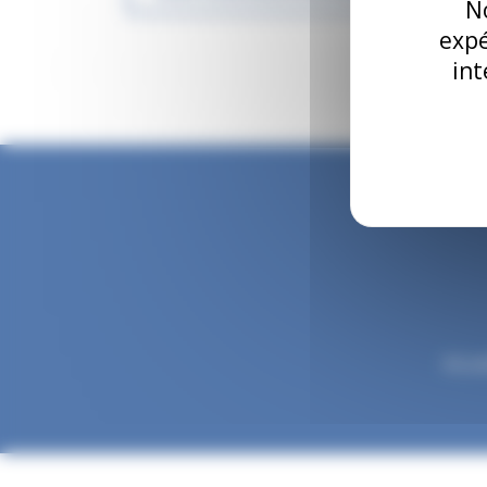
No
expé
int
Accue