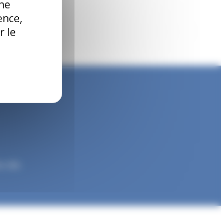
une
ence,
r le
.
s clés