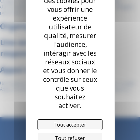
des cookies pour
Chaque Caf dispose de la personnalité morale et est dotée
d’un Conseil d’administration, composé de 24 membres, désignés
vous offrir une
pour 4 ans. […]
expérience
Organigramme
utilisateur de
qualité, mesurer
Une entreprise socialement
l'audience,
responsable
intéragir avec les
réseaux sociaux
Appui à la performance
et vous donner le
contrôle sur ceux
Une équipe pluridisciplinaire au service de la performance Le pôle
que vous
Appui à la Performance est une équipe pluridisciplinaire qui a […]
souhaitez
activer.
Tout accepter
Tout refuser