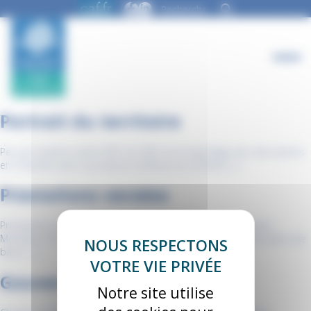
Panneau de gestion des cookies
Portrait du territoire
Peu de variation entre 2021 et 2022 sur la typologie des allocataires
en Charente avec une baisse continue du nombre […]
Prestations versées
Prestations d’accueil du jeune enfant Prestation Bénéficiaires
Montants Prime naissance / adoption 204 2 392 598 € Allocation de
base […]
Gouvernance
Notre site utilise