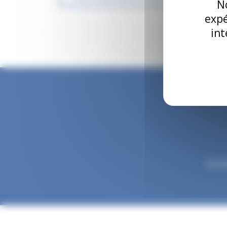
No
expé
int
Accue